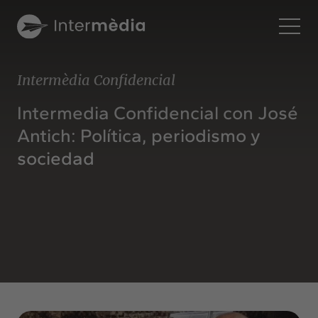
Es
Intermèdia Confidencial
Intermèdia
Intermedia Confidencial con José
Sobre nosotros
Antich: Política, periodismo y
Interconexión
sociedad
Nuestros servicios
Interacción
Proyectos
Intermèdia
Confidencial
Interrelación
Clientes