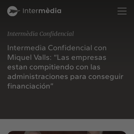
Es
Intermèdia Confidencial
Intermèdia
Intermedia Confidencial con
Sobre nosotros
Miquel Valls: “Las empresas
Interconexión
estan compitiendo con las
Nuestros servicios
administraciones para conseguir
Interacción
financiación”
Proyectos
Intermèdia
Confidencial
Interrelación
Clientes