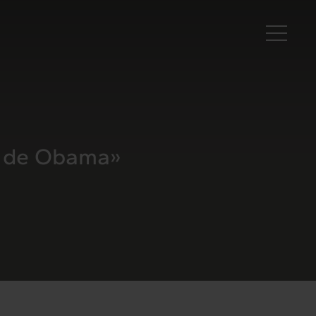
Es
as de Obama»