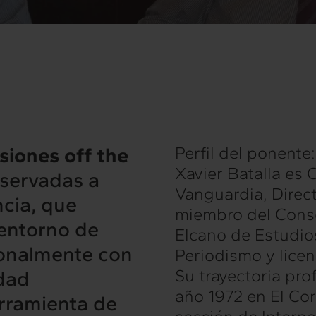
siones off the
Perfil del ponente:
Xavier Batalla es
eservadas a
Vanguardia, Direc
ncia, que
miembro del Consej
 entorno de
Elcano de Estudios
sonalmente con
Periodismo y licen
Su trayectoria pr
idad
año 1972 en El Cor
erramienta de