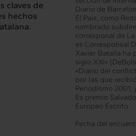
sección de Interna
s claves de
Diario de Barcelon
les hechos
El País, como Red
rconexión
Interacción
atalana.
nombrado subdirec
servicios
Proyectos
corresponal de La
es Corresponsal D
Xavier Batalla ha 
siglo XXI» (DeBols
hts
Intercambio
«Diario del confli
ad
Contacto
por las que recib
Periodismo 2001, y
Es premio Salvad
Europeo Escrito.
Fecha del encuent