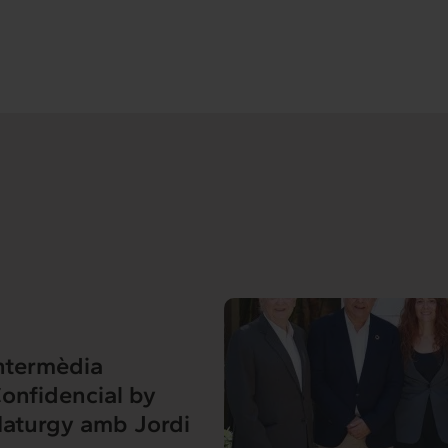
ntermèdia
onfidencial by
aturgy amb Jordi