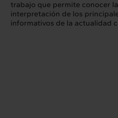
trabajo que permite conocer la
interpretación de los principa
Intermèdia
Inte
informativos de la actualidad c
Sobre nosotros
Nuestros 
Interrelación
Insig
Clientes
Actualid