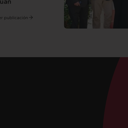
uan
er publicación