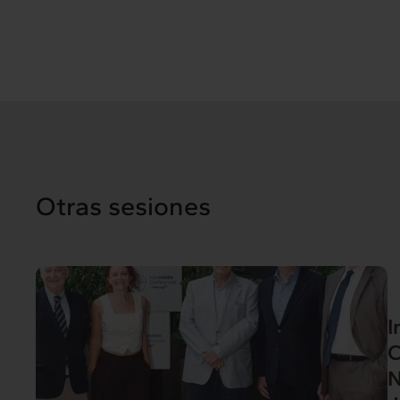
Otras sesiones
I
C
N