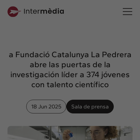
Es
Intermèdia
Sobre nosotros
a Fundació Catalunya La Pedrera
Interconexión
abre las puertas de la
Nuestros servicios
investigación líder a 374 jóvenes
Interacción
con talento científico
Proyectos
Intermèdia
18 Jun 2025
Sala de prensa
Confidencial
Interrelación
Clientes