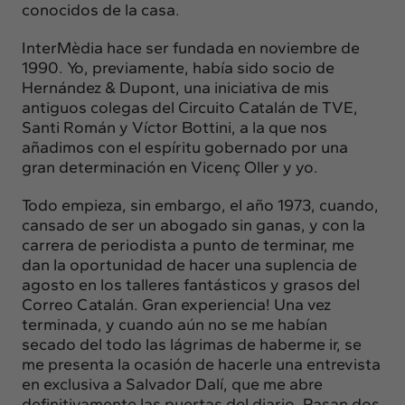
Insights
conocidos de la casa.
Actualidad
InterMèdia hace ser fundada en noviembre de
Intercambio
1990. Yo, previamente, había sido socio de
Hernández & Dupont, una iniciativa de mis
Contacto
antiguos colegas del Circuito Catalán de TVE,
Santi Román y Víctor Bottini, a la que nos
info@intermedia.es
+34 934 157 662
añadimos con el espíritu gobernado por una
gran determinación en Vicenç Oller y yo.
Todo empieza, sin embargo, el año 1973, cuando,
cansado de ser un abogado sin ganas, y con la
carrera de periodista a punto de terminar, me
dan la oportunidad de hacer una suplencia de
agosto en los talleres fantásticos y grasos del
Correo Catalán. Gran experiencia! Una vez
terminada, y cuando aún no se me habían
secado del todo las lágrimas de haberme ir, se
me presenta la ocasión de hacerle una entrevista
en exclusiva a Salvador Dalí, que me abre
definitivamente las puertas del diario. Pasan dos