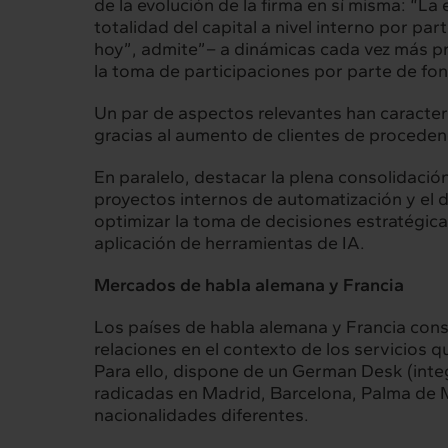
de la evolución de la firma en sí misma: “La
Interrelación
Insig
totalidad del capital a nivel interno por pa
hoy”, admite”– a dinámicas cada vez más pre
Clientes
Actualid
la toma de participaciones por parte de fon
Un par de aspectos relevantes han caracteriz
gracias al aumento de clientes de procedenc
En paralelo, destacar la plena consolidación 
proyectos internos de automatización y el d
optimizar la toma de decisiones estratégica
aplicación de herramientas de IA.
Mercados de habla alemana y Francia
Los países de habla alemana y Francia con
relaciones en el contexto de los servicios 
Para ello, dispone de un German Desk (inte
radicadas en Madrid, Barcelona, Palma de Mal
nacionalidades diferentes.