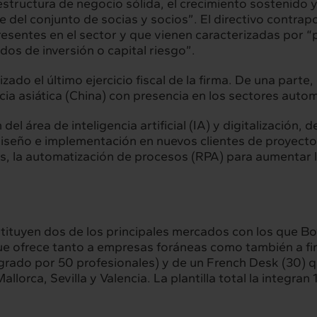
 estructura de negocio sólida, el crecimiento sostenido y
hts
Intercambio
rte del conjunto de socias y socios”. El directivo contr
sentes en el sector y que vienen caracterizadas por “p
ad
Contacto
dos de inversión o capital riesgo”.
ado el último ejercicio fiscal de la firma. De una parte,
ia asiática (China) con presencia en los sectores autom
del área de inteligencia artificial (IA) y digitalización,
iseño e implementación en nuevos clientes de proyectos
s, la automatización de procesos (RPA) para aumentar la 
stituyen dos de los principales mercados con los que 
que ofrece tanto a empresas foráneas como también a fir
grado por 50 profesionales) y de un French Desk (30) qu
lorca, Sevilla y Valencia. La plantilla total la integr