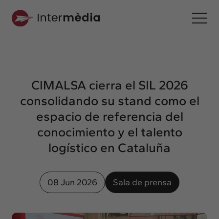
Es
Intermèdia
Sobre nosotros
CIMALSA cierra el SIL 2026
Interconexión
consolidando su stand como el
Nuestros servicios
espacio de referencia del
Interacción
conocimiento y el talento
Proyectos
logístico en Cataluña
Intermèdia
Confidencial
08 Jun 2026
Sala de prensa
Interrelación
Clientes