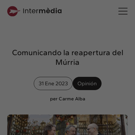
Es
Intermèdia
Sobre nosotros
Comunicando la reapertura del
Interconexión
Múrria
Nuestros servicios
Interacción
31 Ene 2023
Opinión
Proyectos
Intermèdia
per Carme Alba
Confidencial
Interrelación
Clientes