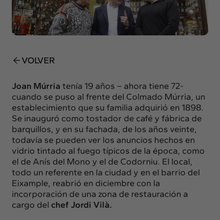
Insights
Actualidad
Intercambio
Contacto
VOLVER
info@intermedia.es
+34 934 157 662
Joan Múrria
tenía 19 años – ahora tiene 72-
cuando se puso al frente del
Colmado Múrria
, un
establecimiento que su familia adquirió en 1898.
Se inauguró como tostador de café y fábrica de
barquillos, y en su fachada, de los años veinte,
todavía se pueden ver los anuncios hechos en
vidrio tintado al fuego típicos de la época, como
el de Anís del Mono y el de Codorniu. El local,
todo un referente en la ciudad y en el barrio del
Eixample, reabrió en diciembre con la
incorporación de una zona de restauración a
cargo del
chef Jordi Vilà.