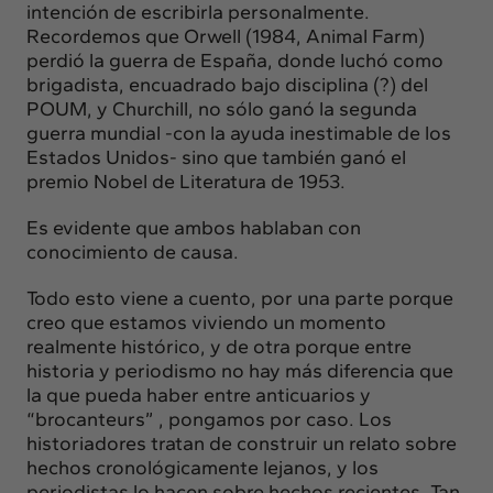
Insights
intención de escribirla personalmente.
Actualidad
Recordemos que Orwell (1984, Animal Farm)
perdió la guerra de España, donde luchó como
Intercambio
brigadista, encuadrado bajo disciplina (?) del
Contacto
POUM, y Churchill, no sólo ganó la segunda
guerra mundial -con la ayuda inestimable de los
Estados Unidos- sino que también ganó el
info@intermedia.es
+34 934 157 662
premio Nobel de Literatura de 1953.
Es evidente que ambos hablaban con
conocimiento de causa.
Todo esto viene a cuento, por una parte porque
creo que estamos viviendo un momento
realmente histórico, y de otra porque entre
historia y periodismo no hay más diferencia que
la que pueda haber entre anticuarios y
“brocanteurs” , pongamos por caso. Los
historiadores tratan de construir un relato sobre
hechos cronológicamente lejanos, y los
periodistas lo hacen sobre hechos recientes. Tan