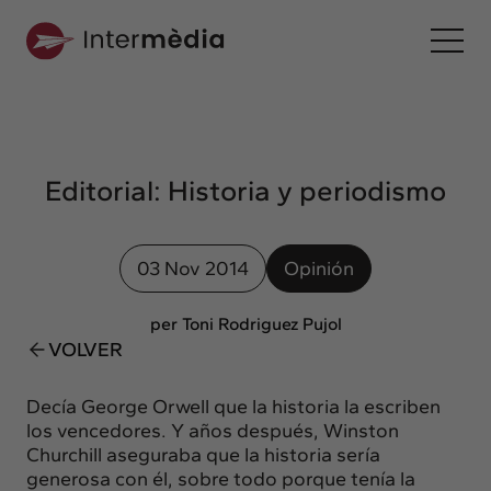
Es
Intermèdia
Sobre nosotros
Editorial: Historia y periodismo
Interconexión
Nuestros servicios
03 Nov 2014
Opinión
Interacción
Proyectos
per Toni Rodriguez Pujol
VOLVER
Intermèdia
Confidencial
Decía George Orwell que la historia la escriben
Interrelación
los vencedores. Y años después, Winston
Churchill aseguraba que la historia sería
Clientes
generosa con él, sobre todo porque tenía la