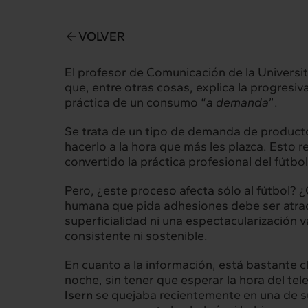
VOLVER
El profesor de Comunicación de la Universi
que, entre otras cosas, explica la progresi
práctica de un consumo “
a demanda
”.
Intermèdia
Inte
Se trata de un tipo de demanda de productos
hacerlo a la hora que más les plazca. Esto r
Sobre nosotros
Nuestros 
convertido la práctica profesional del fútbo
Pero, ¿este proceso afecta sólo al fútbol? ¿
humana que pida adhesiones debe ser atracti
superficialidad ni una espectacularización 
Interrelación
Insig
consistente ni sostenible.
Clientes
Actualid
En cuanto a la información, está bastante c
noche, sin tener que esperar la hora del teled
Isern
se quejaba recientemente en una de 