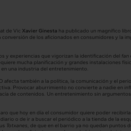
tat de Vic
Xavier Ginesta
ha publicado un magnífico libro
va conversión de los aficionados en consumidores y la im
rconexión
Interacción
 y experiencias que vigorizan la identificación del
fan
equiere mucha planificación y grandes instalaciones físi
servicios
Proyectos
l en una industria del entretenimiento.
O afecta también a la política, la comunicación y el per
va. Provocar aburrimiento no convierte a nadie en influ
vacía de contenidos. Un entretenimiento sin argumentos d
hts
Intercambio
ad
Contacto
laro que hoy en día el consumidor quiere poder recibirl
iario o de ir a buscar el periódico a la tienda de la esqu
sus
Totxanes
, de que en el barrio ya no quedan puntos 