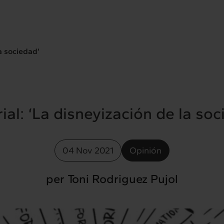
la sociedad’
rial: ‘La disneyización de la soc
04 Nov 2021
Opinión
per Toni Rodriguez Pujol