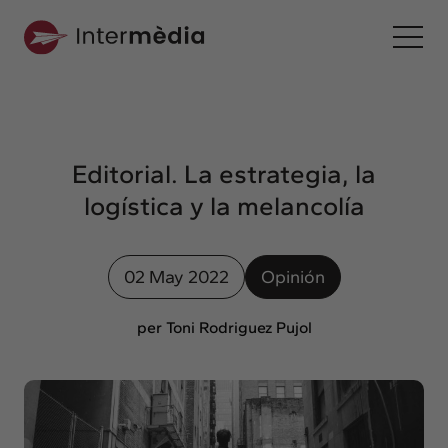
Es
Intermèdia
Sobre nosotros
Editorial. La estrategia, la
Interconexión
logística y la melancolía
Nuestros servicios
Interacción
02 May 2022
Opinión
Proyectos
Intermèdia
per Toni Rodriguez Pujol
Confidencial
Interrelación
Clientes