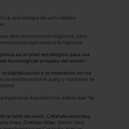
stica, que integra las actividades
as.
una alta concentración logística, para
nstructivos aplicados a la logística.
gística es un pilar estratégico para una
nes tecnológicas actuales del sector
".
la digitalización y la innovación en los
ón existente sobre el suelo y mantener la
nistro.
a Ingeniería-Arquitectura, indicó que “
la
de la falta de suelo, Cataluña está muy
isma línea,
Cristian Oller
,
Senior Vice
e inmologística en Cataluña
, hizo un