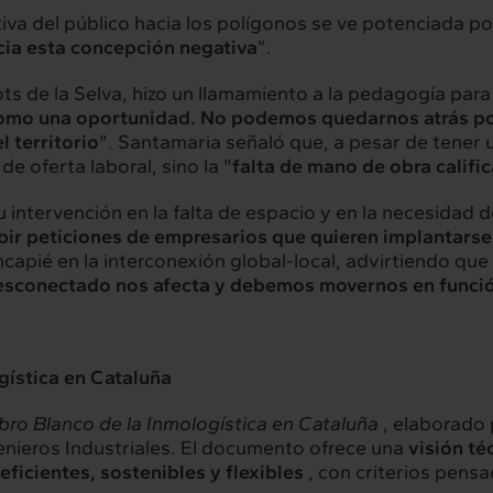
iva del público hacia los polígonos se ve potenciada po
ia esta concepción negativa
”.
ots de la Selva, hizo un llamamiento a la pedagogía para r
 como una oportunidad. No podemos quedarnos atrás po
 territorio
". Santamaria señaló que, a pesar de tener
 de oferta laboral, sino la "
falta de mano de obra calific
su intervención en la falta de espacio y en la necesidad 
ir peticiones de empresarios que quieren implantarse 
ncapié en la interconexión global-local, advirtiendo que 
 desconectado nos afecta y debemos movernos en func
gística en Cataluña
ibro Blanco de la Inmologística en Cataluña
, elaborado 
genieros Industriales. El documento ofrece una
visión té
eficientes, sostenibles y flexibles
, con criterios pens