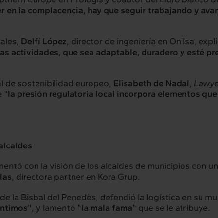
r en la complacencia, hay que seguir trabajando y ava
rconexión
Interacción
servicios
Proyectos
iales,
Delfí López
, director de ingeniería en Onilsa, expl
has actividades, que sea adaptable, duradero y esté 
hts
Intercambio
al de sostenibilidad europeo,
Elisabeth de Nadal
,
Lawyer
 “
la presión regulatoria local incorpora elementos qu
ad
Contacto
 alcaldes
mentó con la visión de los alcaldes de municipios con un
las
, directora partner en Kora Grup.
 de la Bisbal del Penedès, defendió la logística en su m
sentimos
", y lamentó "
la mala fama
" que se le atribuye.