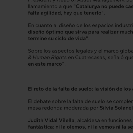
llamamiento a que
"Catalunya no puede cae
Intermèdia
Inte
falta agilidad, hay que tenerlo
".
Sobre nosotros
Nuestros 
En cuanto al diseño de los espacios industr
diseño óptimo que sirva para realizar muc
termine su ciclo de vida
".
Interrelación
Insig
Sobre los aspectos legales y el marco glob
& Human Rights
en Cuatrecasas, señaló que
Clientes
Actualid
en este marco
”.
El reto de la falta de suelo: la visión de los
El debate sobre la falta de suelo se comple
mesa redonda moderada por
Sílvia Solanel
Judith Vidal Vilella
, alcaldesa en funciones
fantástica: ni la olemos, ni la vemos ni la 