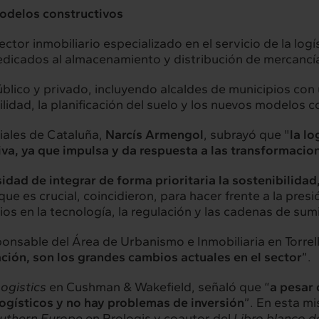
modelos constructivos
ctor inmobiliario especializado en el servicio de la logí
dedicados al almacenamiento y distribución de mercancí
úblico y privado, incluyendo alcaldes de municipios con 
lidad, la planificación del suelo y los nuevos modelos co
iales de Cataluña,
Narcís Armengol
, subrayó que "
la lo
iva, ya que impulsa y da respuesta a las transformacio
idad de integrar de forma prioritaria la sostenibilidad, 
e es crucial, coincidieron, para hacer frente a la presi
os en la tecnología, la regulación y las cadenas de sumi
sponsable del Área de Urbanismo e Inmobiliaria en Torrell
ización, son los grandes cambios actuales en el sector
”.
Logistics
en Cushman & Wakefield, señaló que “
a pesar 
ogísticos y no hay problemas de inversión
”. En esta m
uthern Europe
en Prologis y coautor del
Libro blanco d