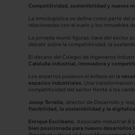
Competitividad, sostenibilidad y nuevos 
La inmologística se define como parte del se
relacionadas con el suelo y los inmuebles 
La jornada reunió figuras clave del sector p
debatir sobre la competitividad, la sostenibi
El decano del Colegio de Ingenieros Industr
Cataluña industrial, innovadora y competit
Los expertos pusieron el énfasis en la
neces
espacios industriales.
Una transformación qu
competitividad del sector frente a los cambi
Josep Torrella
, director de Desarrollo y re
flexibilidad, la sostenibilidad y la digital
Enrique Escribano
,
Associate-Industrial & 
bien posicionada para nuevos desarrollos l
President
y
Head of Asset Management So