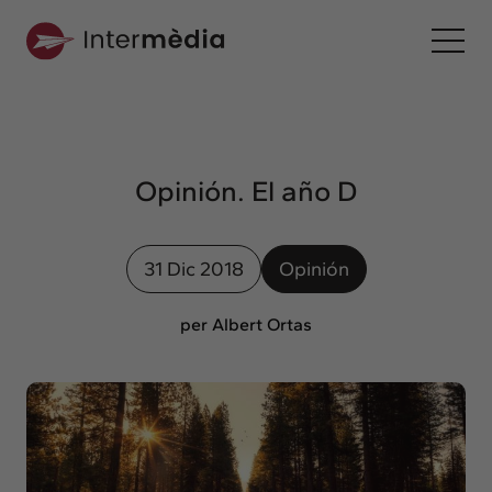
Es
Intermèdia
Sobre nosotros
Opinión. El año D
Interconexión
Nuestros servicios
31 Dic 2018
Opinión
Interacción
Proyectos
per Albert Ortas
Intermèdia
Confidencial
Interrelación
Clientes