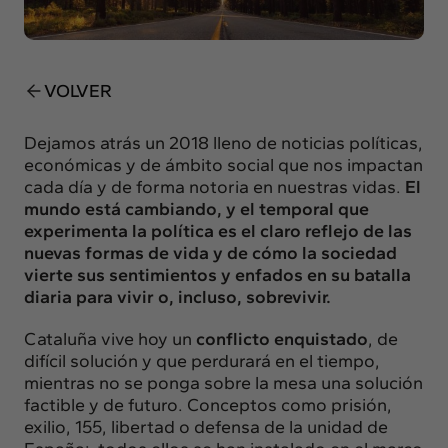
Insights
Actualidad
Intercambio
VOLVER
Contacto
Dejamos atrás un 2018 lleno de noticias políticas,
info@intermedia.es
+34 934 157 662
económicas y de ámbito social que nos impactan
cada día y de forma notoria en nuestras vidas.
El
mundo está cambiando, y el temporal que
experimenta la política es el claro reflejo de las
nuevas formas de vida y de cómo la sociedad
vierte sus sentimientos y enfados en su batalla
diaria para vivir o, incluso, sobrevivir.
Cataluña vive hoy un
conflicto enquistado
, de
difícil solución y que perdurará en el tiempo,
mientras no se ponga sobre la mesa una solución
factible y de futuro. Conceptos como prisión,
exilio, 155, libertad o defensa de la unidad de