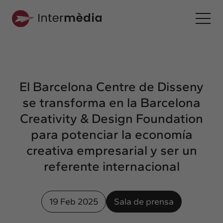
Es
Intermèdia
Sobre nosotros
El Barcelona Centre de Disseny
Interconexión
se transforma en la Barcelona
Nuestros servicios
Creativity & Design Foundation
Interacción
para potenciar la economía
Proyectos
creativa empresarial y ser un
Intermèdia
referente internacional
Confidencial
Interrelación
19 Feb 2025
Sala de prensa
Clientes