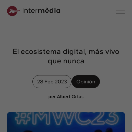
Es
Intermèdia
Sobre nosotros
El ecosistema digital, más vivo
Interconexión
que nunca
Nuestros servicios
Interacción
28 Feb 2023
Opinión
Proyectos
Intermèdia
per Albert Ortas
Confidencial
Interrelación
Clientes