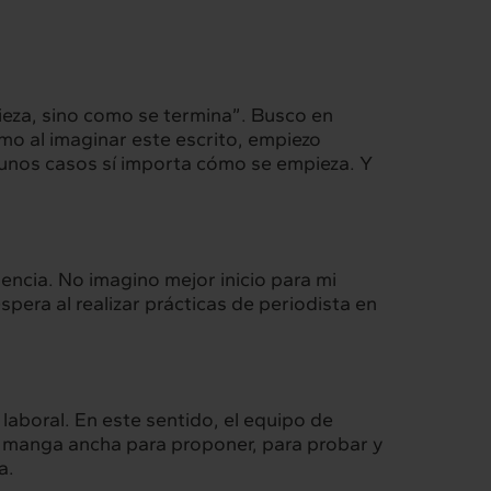
ieza, sino como se termina”. Busco en
ómo al imaginar este escrito, empiezo
gunos casos sí importa cómo se empieza. Y
gencia. No imagino mejor inicio para mi
pera al realizar prácticas de periodista en
Intermèdia
laboral. En este sentido, el equipo de
, manga ancha para proponer, para probar y
Confidencial
a.