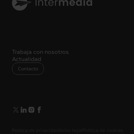
Trabaja con nosotros
Actualidad
Contacto
info@intermedia.es
Política de privacidad
Aviso legal
Política de cookies