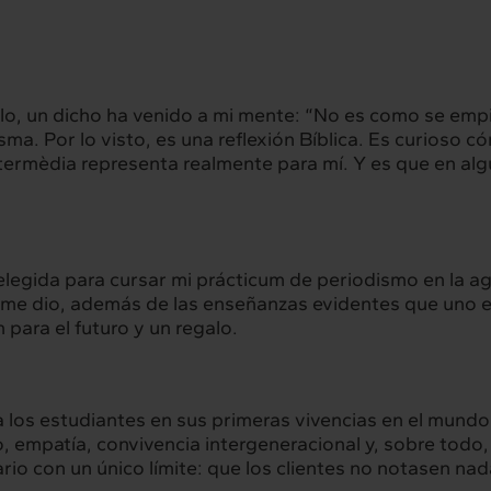
culo, un dicho ha venido a mi mente: “No es como se emp
sma. Por lo visto, es una reflexión Bíblica. Es curioso c
ntermèdia representa realmente para mí. Y es que en al
er elegida para cursar mi prácticum de periodismo en la a
 me dio, además de las enseñanzas evidentes que uno es
para el futuro y un regalo.
rconexión
Interacción
a los estudiantes en sus primeras vivencias en el mundo 
, empatía, convivencia intergeneracional y, sobre todo
servicios
Proyectos
io con un único límite: que los clientes no notasen nad