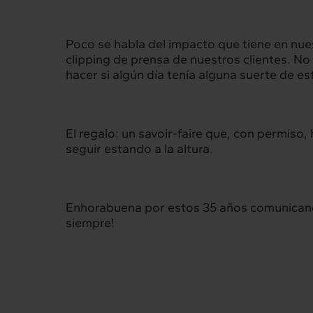
Poco se habla del impacto que tiene en nue
Interrelación
Insig
clipping de prensa de nuestros clientes. N
hacer si algún día tenía alguna suerte de est
Clientes
Actualid
El regalo: un savoir-faire que, con permiso
seguir estando a la altura.
Enhorabuena por estos 35 años comunicando
siempre!