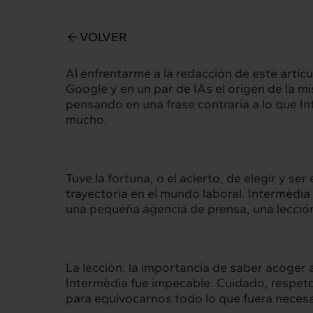
VOLVER
Al enfrentarme a la redacción de este artí
Google y en un par de IAs el origen de la mi
pensando en una frase contraria a lo que I
mucho.
Tuve la fortuna, o el acierto, de elegir y s
trayectoria en el mundo laboral. Intermèdia
una pequeña agencia de prensa, una lección 
Intermèdia
Inte
La lección: la importancia de saber acoger 
Intermèdia fue impecable. Cuidado, respeto
Sobre nosotros
Nuestros 
para equivocarnos todo lo que fuera necesar