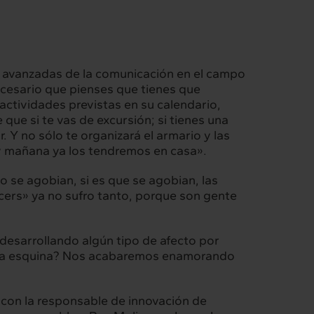
s avanzadas de la comunicación en el campo
necesario que pienses que tienes que
actividades previstas en su calendario,
 que si te vas de excursión; si tienes una
r. Y no sólo te organizará el armario y las
 y mañana ya los tendremos en casa».
Intermèdia
 se agobian, si es que se agobian, las
Confidencial
ncers» ya no sufro tanto, porque son gente
desarrollando algún tipo de afecto por
de la esquina? Nos acabaremos enamorando
 con la responsable de innovación de