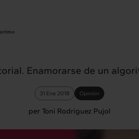
goritmo
torial. Enamorarse de un algor
31 Ene 2018
Opinión
per Toni Rodriguez Pujol