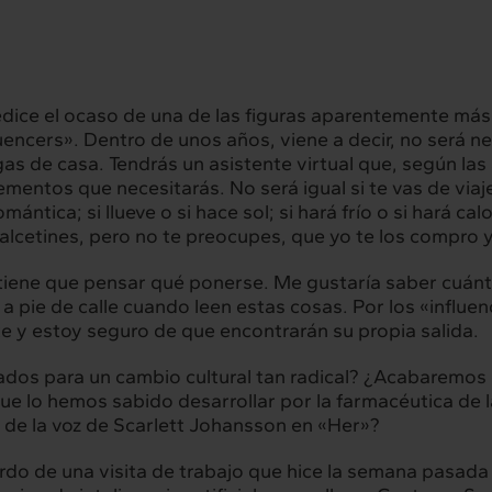
dice el ocaso de una de las figuras aparentemente má
fluencers». Dentro de unos años, viene a decir, no será 
 de casa. Tendrás un asistente virtual que, según las 
lementos que necesitarás. No será igual si te vas de viaje
ntica; si llueve o si hace sol; si hará frío o si hará calo
alcetines, pero no te preocupes, que yo te los compro
rconexión
Interacción
iene que pensar qué ponerse. Me gustaría saber cuánto
servicios
Proyectos
 pie de calle cuando leen estas cosas. Por los «influe
 y estoy seguro de que encontrarán su propia salida.
dos para un cambio cultural tan radical? ¿Acabaremos 
hts
Intercambio
que lo hemos sabido desarrollar por la farmacéutica 
de la voz de Scarlett Johansson en «Her»
?
ad
Contacto
erdo de una visita de trabajo que hice la semana pasada