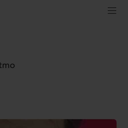
Es
itmo