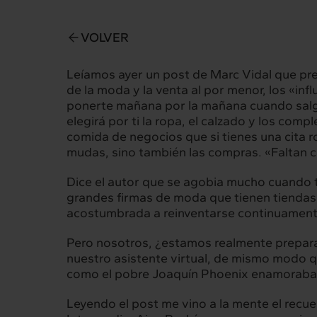
VOLVER
Leíamos ayer
un post de Marc Vidal
que pre
de la moda y la venta al por menor, los «in
ponerte mañana por la mañana cuando salgas
elegirá por ti la ropa, el calzado y los comp
comida de negocios que si tienes una cita romá
mudas, sino también las compras. «Faltan c
Intermèdia
Inte
Dice el autor que se agobia mucho cuando t
Sobre nosotros
Nuestros 
grandes firmas de moda que tienen tiendas a
acostumbrada a reinventarse continuamente
Pero nosotros, ¿estamos realmente prepara
Interrelación
Insig
nuestro asistente virtual, de mismo modo 
como el pobre
Joaquín Phoenix enamoraba 
Clientes
Actualid
Leyendo el post me vino a la mente el recu