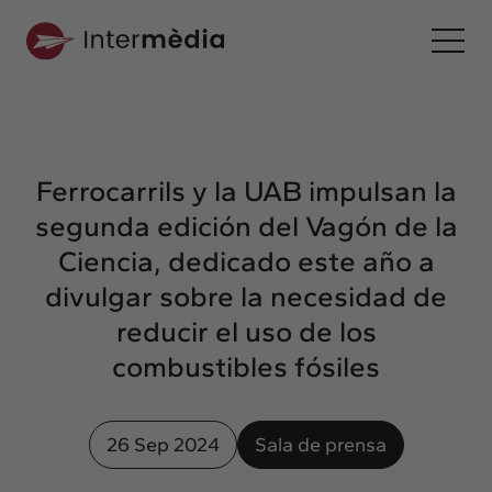
Es
Intermèdia
Sobre nosotros
Ferrocarrils y la UAB impulsan la
Interconexión
segunda edición del Vagón de la
Nuestros servicios
Ciencia, dedicado este año a
Interacción
divulgar sobre la necesidad de
Proyectos
reducir el uso de los
Intermèdia
combustibles fósiles
Confidencial
Interrelación
26 Sep 2024
Sala de prensa
Clientes