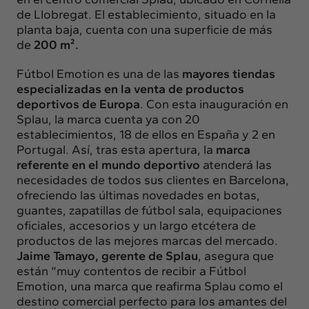
Insights
de Llobregat. El establecimiento, situado en la
Actualidad
planta baja, cuenta con una superficie de más
de
200 m².
Intercambio
Contacto
Fútbol Emotion es una de las
mayores tiendas
especializadas en la venta de productos
deportivos de Europa
. Con esta inauguración en
info@intermedia.es
+34 934 157 662
Splau, la marca cuenta ya con 20
establecimientos, 18 de ellos en España y 2 en
Portugal. Así, tras esta apertura, la
marca
referente en el mundo deportivo
atenderá las
necesidades de todos sus clientes en Barcelona,
ofreciendo las últimas novedades en botas,
guantes, zapatillas de fútbol sala, equipaciones
oficiales, accesorios y un largo etcétera de
productos de las mejores marcas del mercado.
Jaime Tamayo, gerente de Splau
, asegura que
están “muy contentos de recibir a Fútbol
Emotion, una marca que reafirma Splau como el
destino comercial perfecto para los amantes del