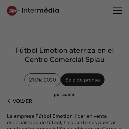
Es
Intermèdia
Sobre nosotros
Fútbol Emotion aterriza en el
Interconexión
Centro Comercial Splau
Nuestros servicios
Interacción
21 Dic 2020
Sala de prensa
Proyectos
Intermèdia
per admin
Confidencial
VOLVER
Interrelación
La empresa
Fútbol Emotion
, líder en venta
Clientes
especializada de fútbol, ha abierto sus puertas
en el centro comercial Splau, ubicado en Cornellà