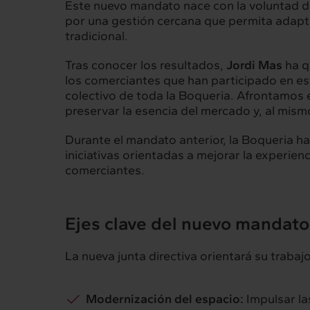
Este nuevo mandato nace con la voluntad d
por una gestión cercana que permita adaptar
Intermèdia
Inte
tradicional.
Sobre nosotros
Nuestros 
Tras conocer los resultados,
Jordi Mas
ha q
los comerciantes que han participado en es
colectivo de toda la Boqueria. Afrontamos e
preservar la esencia del mercado y, al mismo
Interrelación
Insig
Durante el mandato anterior, la Boqueria ha
Clientes
Actualid
iniciativas orientadas a mejorar la experien
comerciantes.
Ejes clave del nuevo mandato
La nueva junta directiva orientará su trabajo
Modernización del espacio:
Impulsar la