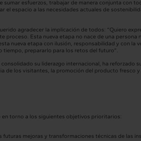
e sumar esfuerzos, trabajar de manera conjunta con to
 el espacio a las necesidades actuales de sostenibilidad
rconexión
Interacción
servicios
Proyectos
uerido agradecer la implicación de todos: “Quiero exp
te proceso. Esta nueva etapa no nace de una persona ni
sta nueva etapa con ilusión, responsabilidad y con la 
 tiempo, prepararlo para los retos del futuro”.
hts
Intercambio
 consolidado su liderazgo internacional, ha reforzado s
ad
Contacto
cia de los visitantes, la promoción del producto fresco y
 en torno a los siguientes objetivos prioritarios:
s futuras mejoras y transformaciones técnicas de las in