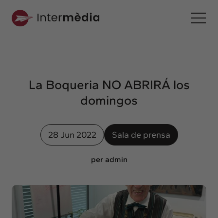
Es
Intermèdia
Sobre nosotros
La Boqueria NO ABRIRÁ los
Interconexión
domingos
Nuestros servicios
Interacción
28 Jun 2022
Sala de prensa
Proyectos
Intermèdia
per admin
Confidencial
Interrelación
Clientes