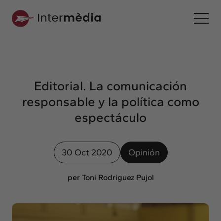
Es
Intermèdia
Sobre nosotros
Editorial. La comunicación
Interconexión
responsable y la política como
Nuestros servicios
espectáculo
Interacción
Proyectos
30 Oct 2020
Opinión
Intermèdia
Confidencial
per Toni Rodriguez Pujol
Interrelación
Clientes