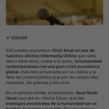
Insights
Actualidad
Intercambio
Contacto
VOLVER
info@intermedia.es
+34 934 157 662
EdContaba el profesor
Oriol Amat en uno de
nuestros últimos Intermedia Online
que cada
seis o siete años, nueve a lo sumo,
la humanidad
contemporánea vive una gran crisis económica
global
, más bien provocada por la codicia y la
falta de control público que por las catástrofes
naturales, las guerras o los virus.
En un sentido similar, el historiador
Yuval Noah
Harari
escribe en «Homo Deus» que
los
enemigos ancestrales de la humanidad son el
hambre, la guerra y la peste
. Tres desgracias,