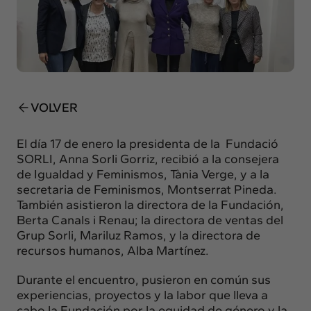
Insights
Actualidad
Intercambio
Contacto
VOLVER
info@intermedia.es
+34 934 157 662
El día 17 de enero la presidenta de la
Fundació
SORLI
, Anna Sorli Gorriz, recibió a la consejera
de Igualdad y Feminismos, Tània Verge, y a la
secretaria de Feminismos, Montserrat Pineda.
También asistieron la directora de la Fundación,
Berta Canals i Renau; la directora de ventas del
Grup Sorli, Mariluz Ramos, y la directora de
recursos humanos, Alba Martínez.
Durante el encuentro, pusieron en común sus
experiencias, proyectos y la labor que lleva a
cabo la Fundación por la equidad de género y la