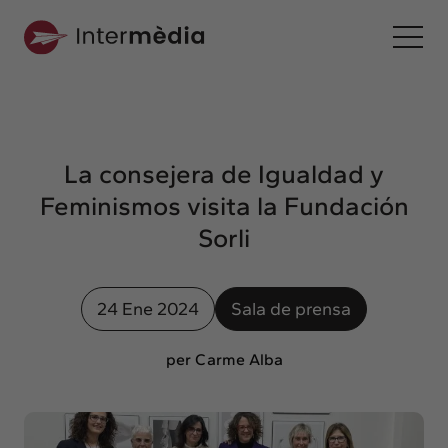
Es
Intermèdia
Sobre nosotros
La consejera de Igualdad y
Interconexión
Feminismos visita la Fundación
Nuestros servicios
Sorli
Interacción
Proyectos
24 Ene 2024
Sala de prensa
Intermèdia
Confidencial
per Carme Alba
Interrelación
Clientes