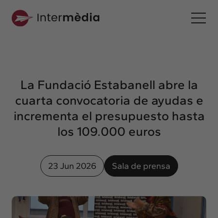
Es
Intermèdia
Sobre nosotros
La Fundació Estabanell abre la
Interconexión
cuarta convocatoria de ayudas e
Nuestros servicios
incrementa el presupuesto hasta
Interacción
los 109.000 euros
Proyectos
Intermèdia
23 Jun 2026
Sala de prensa
Confidencial
Interrelación
Clientes