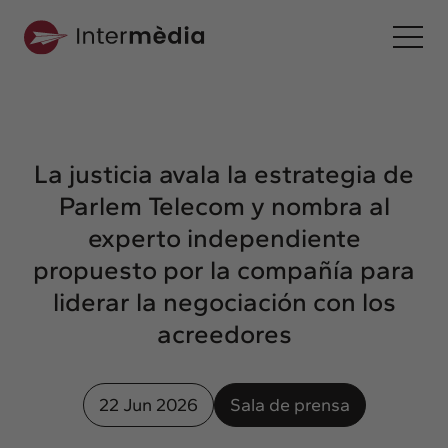
Es
Intermèdia
Sobre nosotros
La justicia avala la estrategia de
Interconexión
Parlem Telecom y nombra al
Nuestros servicios
experto independiente
Interacción
propuesto por la compañía para
Proyectos
liderar la negociación con los
Intermèdia
acreedores
Confidencial
Interrelación
22 Jun 2026
Sala de prensa
Clientes