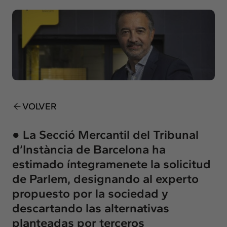
Insights
Actualidad
Intercambio
Contacto
info@intermedia.es
+34 934 157 662
VOLVER
● La Secció Mercantil del Tribunal
d’Instància de Barcelona ha
estimado íntegramenete la solicitud
de Parlem, designando al experto
propuesto por la sociedad y
descartando las alternativas
planteadas por terceros