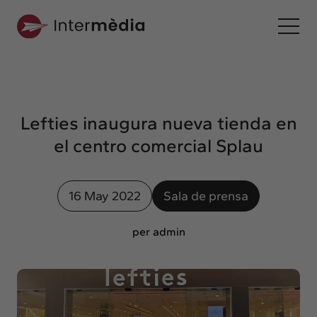
Es
Intermèdia
Sobre nosotros
Lefties inaugura nueva tienda en
Interconexión
el centro comercial Splau
Nuestros servicios
Interacción
16 May 2022
Sala de prensa
Proyectos
Intermèdia
per admin
Confidencial
Interrelación
Clientes