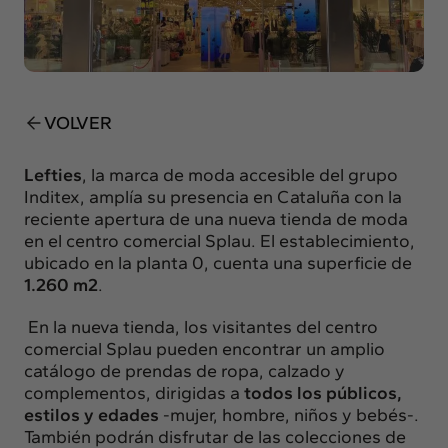
Insights
Actualidad
Intercambio
Contacto
VOLVER
info@intermedia.es
+34 934 157 662
Lefties
, la marca de moda accesible del grupo
Inditex, amplía su presencia en Cataluña con la
reciente apertura de una nueva tienda de moda
en el centro comercial Splau. El establecimiento,
ubicado en la plan
ta
0, cuenta una superficie de
1.260 m
2
.
En la nueva tienda, los visitantes del centro
comercial Splau pueden encontrar un amplio
catálogo de prendas de ropa, calzado y
complementos, dirigidas a
todos los públicos,
estilos y edades
-mujer, hombre, niños y bebés-.
También podrán disfrutar de las colecciones de