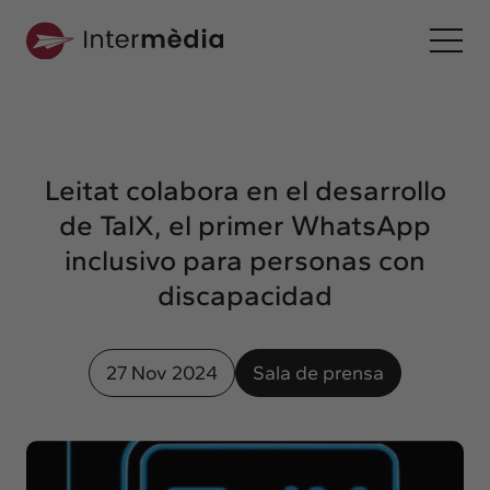
Es
Intermèdia
Sobre nosotros
Leitat colabora en el desarrollo
Interconexión
de TalX, el primer WhatsApp
Nuestros servicios
inclusivo para personas con
Interacción
discapacidad
Proyectos
Intermèdia
27 Nov 2024
Sala de prensa
Confidencial
Interrelación
Clientes