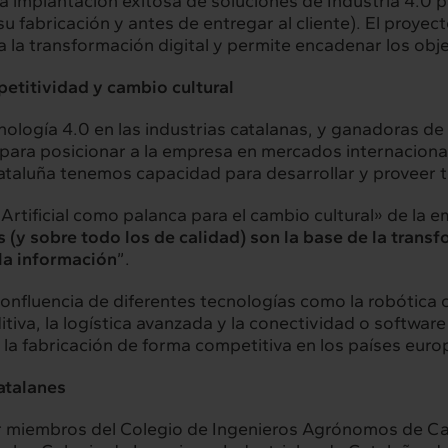
a implantación exitosa de soluciones de Industria 4.0 pa
u fabricación y antes de entregar al cliente). El proyec
hts
Intercambio
a la transformación digital y permite encadenar los obj
ad
Contacto
mpetitividad y cambio cultural
ología 4.0 en las industrias catalanas, y ganadoras de l
para posicionar a la empresa en mercados internacional
ataluña tenemos capacidad para desarrollar y proveer t
rtificial como palanca para el cambio cultural» de la em
s (y sobre todo los de calidad) son la base de la transfo
la información
”.
confluencia de diferentes tecnologías como la robótica 
aditiva, la logística avanzada y la conectividad o softwa
a fabricación de forma competitiva en los países europ
atalanes
r miembros del Colegio de Ingenieros Agrónomos de Cat