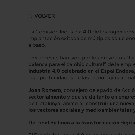
VOLVER
La Comisión Industria 4.0 de los Ingeniero
implantación exitosa de múltiples solucion
a paso.
Los accésits han sido por los proyectos “L
palanca para el cambio cultural” de la emp
Industria 4.0 celebrado en el Espai Endesa
las oportunidades de las tecnologías actual
Joan Romero
, consejero delegado de Acció
sectorialmente y que se da tanto en empr
de Catalunya, animó a “
construir una nueva
Intermèdia
Inte
los vectores sociales y medioambientales y
Sobre nosotros
Nuestros 
Del final de línea a la transformación digita