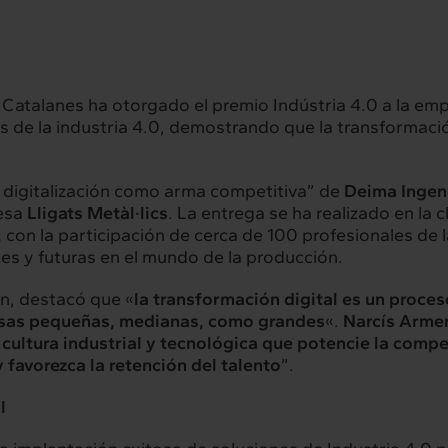
s Catalanes ha otorgado el premio Indústria 4.0 a la em
es de la industria 4.0, demostrando que la transformaci
a digitalización como arma competitiva” de
Deima Ingen
resa
Lligats Metàl·lics
. La entrega se ha realizado en la 
,
con la participación de cerca de 100 profesionales de
es y futuras en el mundo de la producción.
n, destacó que «
la transformación digital es un proces
esas pequeñas, medianas, como grandes
«.
Narcís Arme
 cultura industrial y tecnológica que potencie la compe
rconexión
Interacción
 favorezca la retención del talento
”.
servicios
Proyectos
l