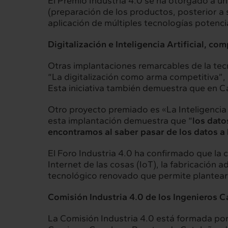
El Premio Industria 4.0 se ha otorgado a un
(preparación de los productos, posterior a s
Interrelación
Insig
aplicación de múltiples tecnologías potenci
Clientes
Actualid
Digitalización e Inteligencia Artificial, co
Otras implantaciones remarcables de la tecn
“La digitalización como arma competitiva”, 
Esta iniciativa también demuestra que en C
Otro proyecto premiado es «La Inteligencia A
esta implantación demuestra que “
los dato
encontramos al saber pasar de los datos a 
El Foro Industria 4.0 ha confirmado que la 
Internet de las cosas (IoT), la fabricación 
tecnológico renovado que permite plantear l
Comisión Industria 4.0 de los Ingenieros C
La Comisión Industria 4.0 está formada po