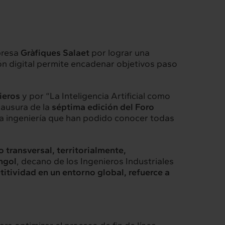
presa
Gràfiques Salaet
por lograr una
ón digital permite encadenar objetivos paso
ieros
y por “La Inteligencia Artificial como
clausura de la
séptima edición del Foro
 la ingeniería que han podido conocer todas
o transversal, territorialmente,
ngol
, decano de los Ingenieros Industriales
titividad en un entorno global, refuerce a
Intermèdia
Confidencial