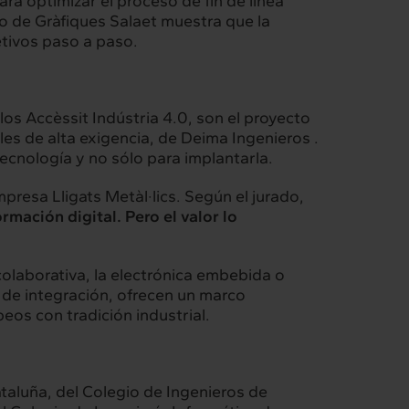
ra optimizar el proceso de fin de línea
to de Gràfiques Salaet muestra que la
etivos paso a paso.
os Accèssit Indústria 4.0, son el proyecto
es de alta exigencia, de Deima Ingenieros .
ecnología y no sólo para implantarla.
presa Lligats Metàl·lics. Según el jurado,
rmación digital. Pero el valor lo
colaborativa, la electrónica embebida o
re de integración, ofrecen un marco
eos con tradición industrial.
aluña, del Colegio de Ingenieros de