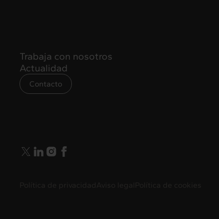
Trabaja con nosotros
Actualidad
Contacto
info@intermedia.es
Política de privacidad
Aviso legal
Política de cookies