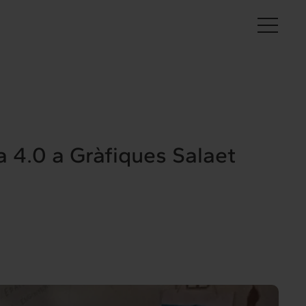
Es
a 4.0 a Gràfiques Salaet