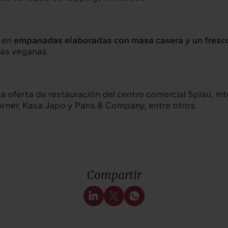
a en
empanadas elaboradas con masa casera y un fresco
 las veganas.
da oferta de restauración del centro comercial Splau, 
orner, Kasa Japo y Pans & Company, entre otros.
rconexión
Interacción
servicios
Proyectos
Compartir
hts
Intercambio
ad
Contacto