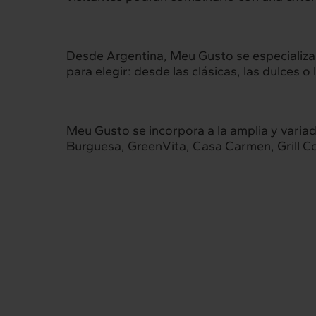
Desde Argentina, Meu Gusto se especializ
para elegir: desde las clásicas, las dulces o
Meu Gusto se incorpora a la amplia y varia
Burguesa, GreenVita, Casa Carmen, Grill C
Intermèdia
Inte
Sobre nosotros
Nuestros 
Interrelación
Insig
Clientes
Actualid