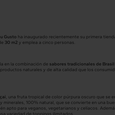
u Gusto
ha inaugurado recientemente su primera tiend
 de
30
m
2
y emplea a cinco personas.
da en la combinación de
sabores tradicionales de Brasil
 productos naturales y de alta calidad que los consumi
çai
, una fruta tropical de color púrpura oscuro que se
s y minerales, 100% natural, que se convierte en una b
én apto para veganos, vegetarianos y celíacos. Además
sa variedad de toppings ilimitados.