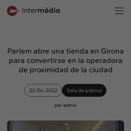
Es
Intermèdia
Sobre nosotros
Parlem abre una tienda en Girona
Interconexión
para convertirse en la operadora
Nuestros servicios
de proximidad de la ciudad
Interacción
Proyectos
02 Dic 2022
Sala de prensa
Intermèdia
Confidencial
per admin
Interrelación
Clientes