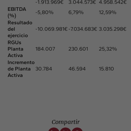
-1.913.969€
3.044.573€
4.958.542€
EBITDA
-5,80%
6,79%
12,59%
(%)
Resultado
del
-10.069.981€
-7.034.683€
3.035.298€
ejercicio
RGUs
Planta
184.007
230.601
25,32%
Activa
Incremento
de Planta
30.784
46.594
15.810
Activa
Compartir