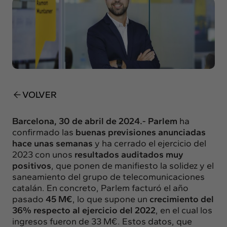
Insights
Actualidad
Intercambio
Contacto
info@intermedia.es
+34 934 157 662
VOLVER
Barcelona, 30 de abril de 2024.- Parlem
ha
confirmado las
b
uenas previsiones anunciadas
hace unas semanas
y ha cerrado el ejercicio del
2023 con unos
resultados auditados muy
positivos
, que ponen de manifiesto la solidez y el
saneamiento del grupo de telecomunicaciones
catalán. En concreto, Parlem facturó el año
pasado
45 M€
, lo que supone un
crecimiento del
36% respecto al ejercicio del 2022
, en el cual los
ingresos fueron de 33 M€. Estos datos, que