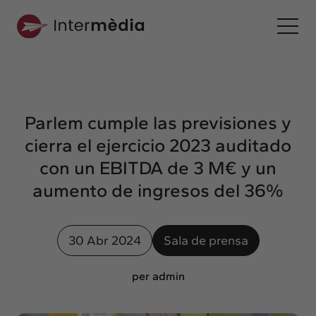
Es
Intermèdia
Sobre nosotros
Parlem cumple las previsiones y
Interconexión
cierra el ejercicio 2023 auditado
Nuestros servicios
con un EBITDA de 3 M€ y un
Interacción
aumento de ingresos del 36%
Proyectos
Intermèdia
30 Abr 2024
Sala de prensa
Confidencial
Interrelación
per admin
Clientes