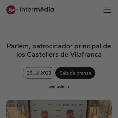
Es
Intermèdia
Sobre nosotros
Parlem, patrocinador principal de
Interconexión
los Castellers de Vilafranca
Nuestros servicios
Interacción
25 Jul 2023
Sala de prensa
Proyectos
Intermèdia
per admin
Confidencial
Interrelación
Clientes