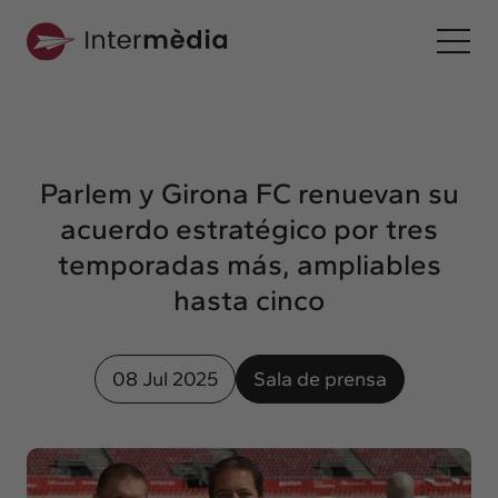
Es
Intermèdia
Sobre nosotros
Parlem y Girona FC renuevan su
Interconexión
acuerdo estratégico por tres
Nuestros servicios
temporadas más, ampliables
Interacción
hasta cinco
Proyectos
Intermèdia
08 Jul 2025
Sala de prensa
Confidencial
Interrelación
Clientes