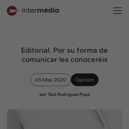
Es
Intermèdia
Sobre nosotros
Editorial. Por su forma de
Interconexión
comunicar les conoceréis
Nuestros servicios
Interacción
05 May 2020
Opinión
Proyectos
Intermèdia
per Toni Rodriguez Pujol
Confidencial
Interrelación
Clientes