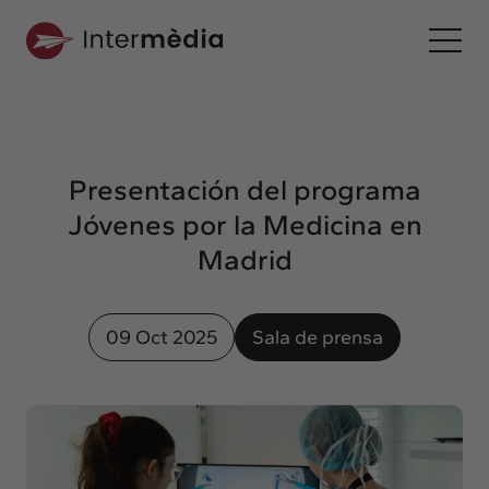
Es
Intermèdia
Sobre nosotros
Presentación del programa
Interconexión
Jóvenes por la Medicina en
Nuestros servicios
Madrid
Interacción
Proyectos
09 Oct 2025
Sala de prensa
Intermèdia
Confidencial
Interrelación
Clientes