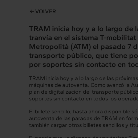
VOLVER
TRAM inicia hoy y a lo largo de 
tranvía en el sistema T-mobilita
Metropolità (ATM) el pasado 7 de
Intermèdia
Inte
transporte público, que tiene po
por soportes sin contacto en to
Sobre nosotros
Nuestros 
TRAM inicia hoy y a lo largo de las próximas
máquinas de autoventa. Como avanzó la Aut
plan de digitalización del transporte públic
Interrelación
Insig
soportes sin contacto en todos los operad
Clientes
Actualid
El billete sencillo, hasta ahora disponible
autoventa de las paradas de TRAM en forma
también cargar otros billetes sencillos y tít