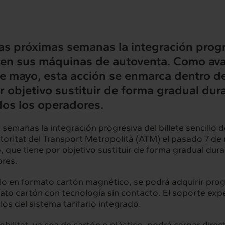
las próximas semanas la integración progre
t en sus máquinas de autoventa. Como ava
 mayo, esta acción se enmarca dentro del
rconexión
Interacción
r objetivo sustituir de forma gradual dur
dos los operadores.
servicios
Proyectos
 semanas la integración progresiva del billete sencillo d
oritat del Transport Metropolità (ATM) el pasado 7 de 
o, que tiene por objetivo sustituir de forma gradual dur
hts
Intercambio
ores.
ad
Contacto
 sólo en formato cartón magnético, se podrá adquirir p
to cartón con tecnología sin contacto. El soporte exp
ulos del sistema tarifario integrado.