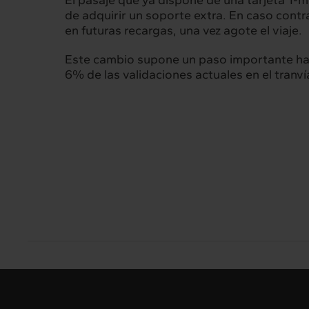
El pasaje que ya dispone de una tarjeta T-mo
de adquirir un soporte extra. En caso contr
en futuras recargas, una vez agote el viaje.
Este cambio supone un paso importante haci
6% de las validaciones actuales en el tranví