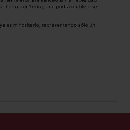
amente el billete sencillo sin la necesidad
ontacto por 1 euro, que podrá reutilizarse
ya es minoritario, representando sólo un