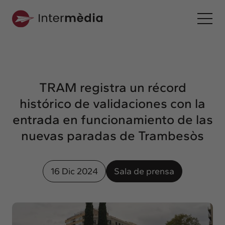
Es
Intermèdia
Sobre nosotros
TRAM registra un récord
Interconexión
histórico de validaciones con la
Nuestros servicios
entrada en funcionamiento de las
Interacción
nuevas paradas de Trambesòs
Proyectos
Intermèdia
16 Dic 2024
Sala de prensa
Confidencial
Interrelación
Clientes