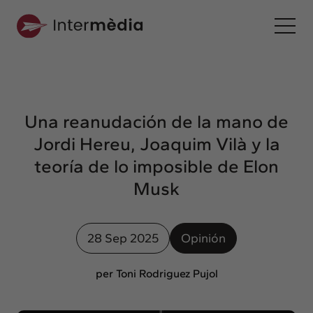
Es
Intermèdia
Sobre nosotros
Una reanudación de la mano de
Interconexión
Jordi Hereu, Joaquim Vilà y la
Nuestros servicios
teoría de lo imposible de Elon
Interacción
Musk
Proyectos
Intermèdia
28 Sep 2025
Opinión
Confidencial
Interrelación
per Toni Rodriguez Pujol
Clientes