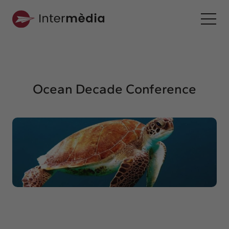
Es
Intermèdia
Sobre nosotros
Ocean Decade Conference
Interconexión
Nuestros servicios
Interacción
Proyectos
Intermèdia
Confidencial
Interrelación
Clientes