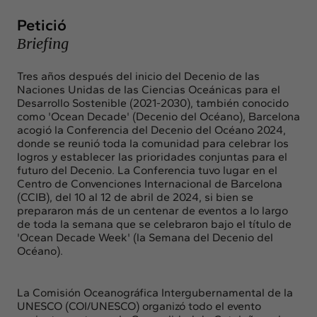
Insights
Actualidad
Petició
Briefing
Intercambio
Contacto
Tres años después del inicio del Decenio de las
Naciones Unidas de las Ciencias Oceánicas para el
Desarrollo Sostenible (2021-2030), también conocido
info@intermedia.es
+34 934 157 662
como 'Ocean Decade' (Decenio del Océano), Barcelona
acogió la Conferencia del Decenio del Océano 2024,
donde se reunió toda la comunidad para celebrar los
logros y establecer las prioridades conjuntas para el
futuro del Decenio. La Conferencia tuvo lugar en el
Centro de Convenciones Internacional de Barcelona
(CCIB), del 10 al 12 de abril de 2024, si bien se
prepararon más de un centenar de eventos a lo largo
de toda la semana que se celebraron bajo el título de
'Ocean Decade Week' (la Semana del Decenio del
Océano).
La Comisión Oceanográfica Intergubernamental de la
UNESCO (COI/UNESCO) organizó todo el evento