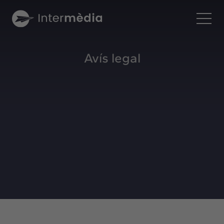
Ca
Avís legal
Intermèdia
Sobre nosaltres
Interconnexió
Els nostres serveis
Interacció
Projectes
Intermèdia
Confidencial
Interrelació
Clients