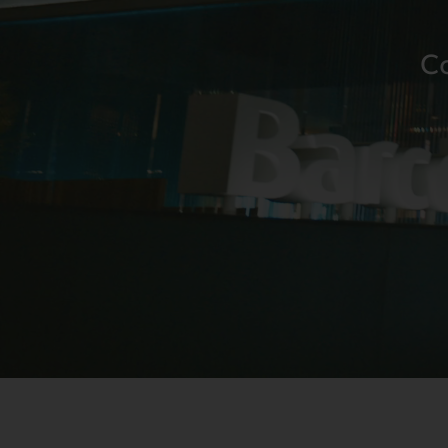
Interrelació
Insig
C
Clients
Actualita