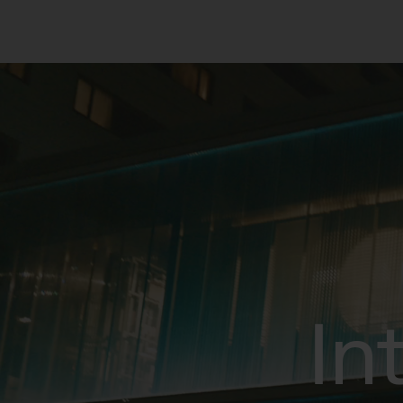
Intermèdia
Inte
In
Sobre nosaltres
Els nostr