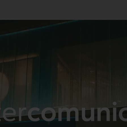
rconnexió
Interacció
ter
canviar
es serveis
Projectes