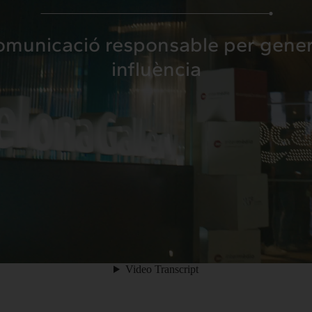
hts
Intercanvi
omunicació responsable per gener
t
Contacte
influència