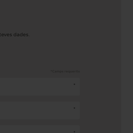
 teves dades.
*Camps requerits