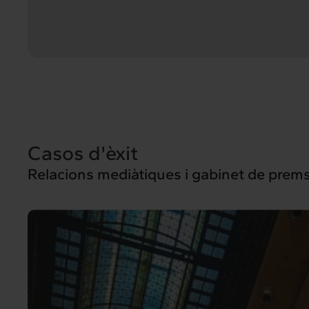
Intermèdia
Inte
Sobre nosaltres
Els nostr
Interrelació
Insig
Casos d'èxit
Clients
Actualita
Relacions mediàtiques i gabinet de prem