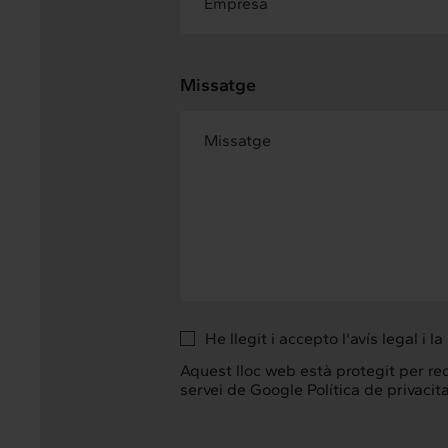
Missatge
He llegit i accepto
l'avís legal
i la
Aquest lloc web està protegit per reca
servei de Google
Política de privacita