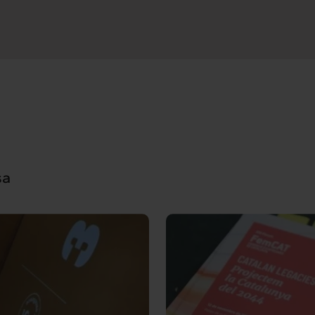
rconnexió
Interacció
es serveis
Projectes
hts
Intercanvi
t
Contacte
sa