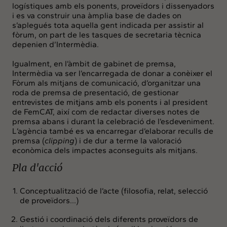
logístiques amb els ponents, proveïdors i dissenyadors
i es va construir una àmplia base de dades on
s’aplegués tota aquella gent indicada per assistir al
fòrum, on part de les tasques de secretaria tècnica
depenien d’Intermèdia.
Igualment, en l’àmbit de gabinet de premsa,
Intermèdia va ser l’encarregada de donar a conèixer el
Fòrum als mitjans de comunicació, d’organitzar una
roda de premsa de presentació, de gestionar
entrevistes de mitjans amb els ponents i al president
de FemCAT, així com de redactar diverses notes de
premsa abans i durant la celebració de l’esdeveniment.
L’agència també es va encarregar d’elaborar reculls de
premsa (
clipping
) i de dur a terme la valoració
econòmica dels impactes aconseguits als mitjans.
Pla d'acció
Conceptualització de l’acte (filosofia, relat, selecció
de proveïdors…)
Gestió i coordinació dels diferents proveïdors de