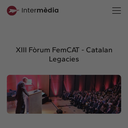
Ca
Intermèdia
Sobre nosaltres
XIII Fòrum FemCAT - Catalan
Interconnexió
Legacies
Els nostres serveis
Interacció
Projectes
Intermèdia
Confidencial
Interrelació
Clients