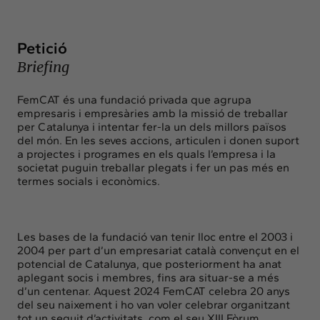
Insights
Actualitat
Petició
Intercanvi
Briefing
Contacte
FemCAT és una fundació privada que agrupa
info@intermedia.cat
+34 934 157 662
empresaris i empresàries amb la missió de treballar
per Catalunya i intentar fer-la un dels millors països
del món. En les seves accions, articulen i donen suport
a projectes i programes en els quals l’empresa i la
societat puguin treballar plegats i fer un pas més en
termes socials i econòmics.
Les bases de la fundació van tenir lloc entre el 2003 i
2004 per part d’un empresariat català convençut en el
potencial de Catalunya, que posteriorment ha anat
aplegant socis i membres, fins ara situar-se a més
d’un centenar. Aquest 2024 FemCAT celebra 20 anys
del seu naixement i ho van voler celebrar organitzant
tot un seguit d’activitats, com el seu XIII Fòrum.