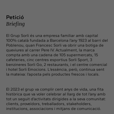
Insights
Actualitat
Petició
Intercanvi
Briefing
Contacte
El Grup Sorli és una empresa familiar amb capital
info@intermedia.cat
+34 934 157 662
100% català fundada a Barcelona l’any 1923 al barri del
Poblenou, quan Francesc Sorli va obrir una botiga de
queviures al carrer Pere IV. Actualment, la marca
compta amb una cadena de 105 supermercats, 15
cafeteries, cinc centres esportius Sorli Sport, 3
benzineres Sorli Go, 2 restaurants, i el centre comercial
i hotel Sorli Emocions. L’essència, però, continua sent
la mateixa: l’aposta pels productes frescos i locals.
El 2023 el grup va complir cent anys de vida, una fita
històrica que va voler celebrar al llarg de tot l’any amb
tot un seguit d’activitats dirigides a la seva comunitat:
clients, proveïdors, treballadors, stakeholders,
institucions, associacions i mitjans de comunicació.