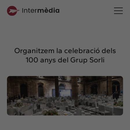
Ca
Intermèdia
Sobre nosaltres
Organitzem la celebració dels
Interconnexió
100 anys del Grup Sorli
Els nostres serveis
Interacció
Projectes
Intermèdia
Confidencial
Interrelació
Clients