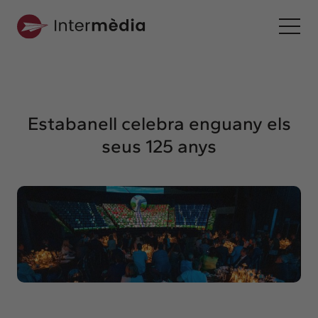
Ca
Intermèdia
Sobre nosaltres
Estabanell celebra enguany els
Interconnexió
seus 125 anys
Els nostres serveis
Interacció
Projectes
Intermèdia
Confidencial
Interrelació
Clients