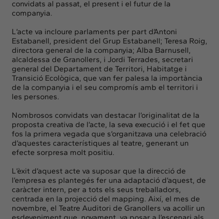
convidats al passat, el present i el futur de la
companyia.
L’acte va incloure parlaments per part d’Antoni
Estabanell, president del Grup Estabanell; Teresa Roig,
directora general de la companyia; Alba Barnusell,
alcaldessa de Granollers, i Jordi Terrades, secretari
general del Departament de Territori, Habitatge i
Transició Ecològica, que van fer palesa la importància
de la companyia i el seu compromís amb el territori i
les persones.
Nombrosos convidats van destacar l’originalitat de la
proposta creativa de l’acte, la seva execució i el fet que
fos la primera vegada que s’organitzava una celebració
d’aquestes característiques al teatre, generant un
efecte sorpresa molt positiu.
L’èxit d’aquest acte va suposar que la direcció de
l’empresa es plantegés fer una adaptació d’aquest, de
caràcter intern, per a tots els seus treballadors,
centrada en la projecció del mapping. Així, el mes de
novembre, el Teatre Auditori de Granollers va acollir un
esdeveniment que, novament, va posar a l’escenari als