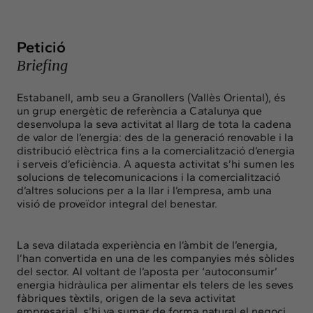
Insights
Actualitat
Petició
Intercanvi
Briefing
Contacte
Estabanell, amb seu a Granollers (Vallès Oriental), és
info@intermedia.cat
+34 934 157 662
un grup energètic de referència a Catalunya que
desenvolupa la seva activitat al llarg de tota la cadena
de valor de l’energia: des de la generació renovable i la
distribució elèctrica fins a la comercialització d’energia
i serveis d’eficiència. A aquesta activitat s’hi sumen les
solucions de telecomunicacions i la comercialització
d’altres solucions per a la llar i l’empresa, amb una
visió de proveïdor integral del benestar.
La seva dilatada experiència en l’àmbit de l’energia,
l’han convertida en una de les companyies més sòlides
del sector. Al voltant de l’aposta per ‘autoconsumir’
energia hidràulica per alimentar els telers de les seves
fàbriques tèxtils, origen de la seva activitat
empresarial, s’hi va sumar de forma natural el negoci