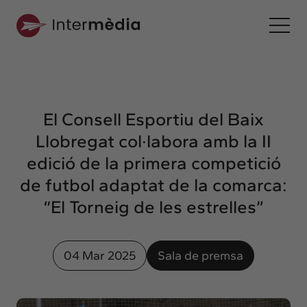
Ca
Intermèdia
Sobre nosaltres
El Consell Esportiu del Baix
Interconnexió
Llobregat col·labora amb la II
Els nostres serveis
edició de la primera competició
Interacció
de futbol adaptat de la comarca:
Projectes
“El Torneig de les estrelles”
Intermèdia
Confidencial
04 Mar 2025
Sala de premsa
Interrelació
Clients