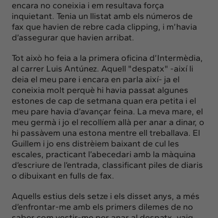
encara no coneixia i em resultava força
inquietant. Tenia un llistat amb els números de
fax que havien de rebre cada clipping, i m’havia
d’assegurar que havien arribat.
Tot això ho feia a la primera oficina d’Intermèdia,
al carrer Luis Antúnez. Aquell "despatx" -així li
deia el meu pare i encara en parla així- ja el
coneixia molt perquè hi havia passat algunes
estones de cap de setmana quan era petita i el
meu pare havia d’avançar feina. La meva mare, el
meu germà i jo el recollíem allà per anar a dinar, o
hi passàvem una estona mentre ell treballava. El
Guillem i jo ens distrèiem baixant de cul les
escales, practicant l’abecedari amb la màquina
d’escriure de l’entrada, classificant piles de diaris
o dibuixant en fulls de fax.
Aquells estius dels setze i els disset anys, a més
d’enfrontar-me amb els primers dilemes de no
saber com vestir-me per anar al despatx, vaig