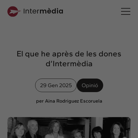
Ca
Intermèdia
Sobre nosaltres
El que he après de les dones
Interconnexió
d’Intermèdia
Els nostres serveis
Interacció
29 Gen 2025
Opinió
Projectes
Intermèdia
per Aina Rodriguez Escoruela
Confidencial
Interrelació
Clients