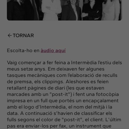
Insights
Actualitat
Intercanvi
Contacte
TORNAR
info@intermedia.cat
+34 934 157 662
Escolta-ho en
àudio aquí
Vaig començar a fer feina a Intermèdia l’estiu dels
meus setze anys. Em deixaven fer algunes
tasques mecàniques com l’elaboració de reculls
de premsa, els clippings. Aleshores es feien
retallant pàgines de diari (les que estaven
marcades amb un "post-it") i fent una fotocòpia
impresa en un full que portés un encapçalament
amb el logo d’Intermèdia, el nom del mitjà i la
data. A continuació s’havien de classificar els
fulls segons el color de "post-it", el client. L’últim
pas era enviar-los per fax, un instrument que