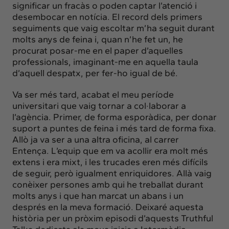
significar un fracàs o poden captar l’atenció i
desembocar en notícia. El record dels primers
seguiments que vaig escoltar m’ha seguit durant
molts anys de feina i, quan n’he fet un, he
procurat posar-me en el paper d’aquelles
professionals, imaginant-me en aquella taula
d’aquell despatx, per fer-ho igual de bé.
Va ser més tard, acabat el meu període
universitari que vaig tornar a col·laborar a
l’agència. Primer, de forma esporàdica, per donar
suport a puntes de feina i més tard de forma fixa.
Allò ja va ser a una altra oficina, al carrer
Entença. L’equip que em va acollir era molt més
extens i era mixt, i les trucades eren més difícils
de seguir, però igualment enriquidores. Allà vaig
conèixer persones amb qui he treballat durant
molts anys i que han marcat un abans i un
després en la meva formació. Deixaré aquesta
història per un pròxim episodi d’aquests Truthful