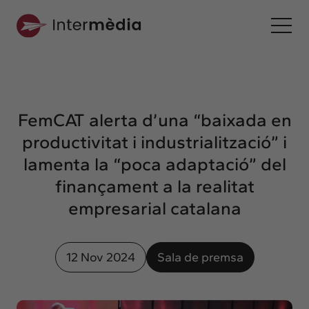
Ca
Intermèdia
Sobre nosaltres
FemCAT alerta d’una “baixada en
Interconnexió
productivitat i industrialització” i
Els nostres serveis
lamenta la “poca adaptació” del
Interacció
finançament a la realitat
Projectes
empresarial catalana
Intermèdia
Confidencial
12 Nov 2024
Sala de premsa
Interrelació
Clients