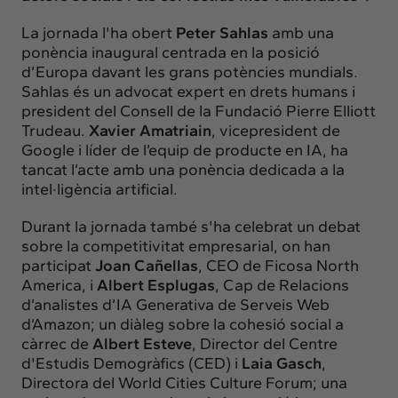
La jornada l'ha obert
Peter Sahlas
amb una
ponència inaugural centrada en la posició
d’Europa davant les grans potències mundials.
Sahlas és un advocat expert en drets humans i
president del Consell de la Fundació Pierre Elliott
Trudeau.
Xavier Amatriain
, vicepresident de
Google i líder de l’equip de producte en IA, ha
tancat l’acte amb una ponència dedicada a la
intel·ligència artificial.
Durant la jornada també s'ha celebrat un debat
sobre la competitivitat empresarial, on han
participat
Joan Cañellas
, CEO de Ficosa North
America, i
Albert Esplugas
, Cap de Relacions
d’analistes d’IA Generativa de Serveis Web
d’Amazon; un diàleg sobre la cohesió social a
càrrec de
Albert Esteve
, Director del Centre
d'Estudis Demogràfics (CED) i
Laia Gasch
,
Directora del World Cities Culture Forum; una