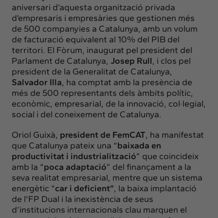
aniversari d’aquesta organització privada
d’empresaris i empresàries que gestionen més
de 500 companyies a Catalunya, amb un volum
de facturació equivalent al 10% del PIB del
territori. El Fòrum, inaugurat pel president del
Parlament de Catalunya,
Josep Rull
, i clos pel
president de la Generalitat de Catalunya,
Salvador Illa
, ha comptat amb la presència de
més de 500 representants dels àmbits polític,
econòmic, empresarial, de la innovació, col·legial,
social i del coneixement de Catalunya.
Oriol Guixà,
president de FemCAT
, ha manifestat
que Catalunya pateix una “
baixada en
productivitat i industrialització
” que coincideix
amb la “
poca adaptació
” del finançament a la
seva realitat empresarial, mentre que un sistema
energètic “
car i deficient”
, la baixa implantació
de l'FP Dual i la inexistència de seus
d’institucions internacionals clau marquen el