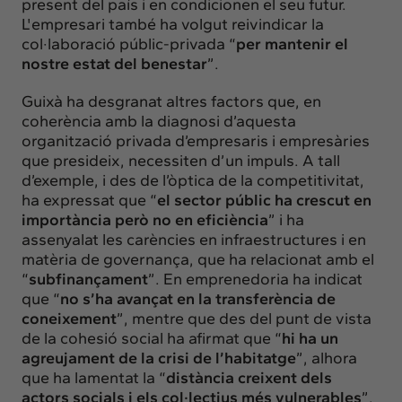
present del país i en condicionen el seu futur.
L'empresari també ha volgut reivindicar la
col·laboració públic-privada “
per mantenir el
nostre estat del benestar
”.
Guixà ha desgranat altres factors que, en
coherència amb la diagnosi d’aquesta
organització privada d’empresaris i empresàries
que presideix, necessiten d’un impuls. A tall
d’exemple, i des de l’òptica de la competitivitat,
ha expressat que “
el sector públic ha crescut en
importància però no en eficiència
” i ha
assenyalat les carències en infraestructures i en
matèria de governança, que ha relacionat amb el
“
subfinançament
”. En emprenedoria ha indicat
que “
no s’ha avançat en la transferència de
coneixement
”, mentre que des del punt de vista
de la cohesió social ha afirmat que “
hi ha un
agreujament de la crisi de l’habitatge
”, alhora
que ha lamentat la “
distància creixent dels
actors socials i els col·lectius més vulnerables
”.