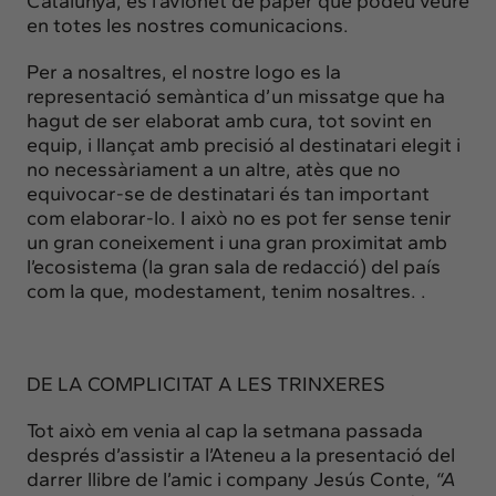
Catalunya, és l’avionet de paper que podeu veure
en totes les nostres comunicacions.
Per a nosaltres, el nostre logo es la
representació semàntica d’un missatge que ha
hagut de ser elaborat amb cura, tot sovint en
equip, i llançat amb precisió al destinatari elegit i
no necessàriament a un altre, atès que no
equivocar-se de destinatari és tan important
com elaborar-lo. I això no es pot fer sense tenir
un gran coneixement i una gran proximitat amb
l’ecosistema (la gran sala de redacció) del país
com la que, modestament, tenim nosaltres. .
DE LA COMPLICITAT A LES TRINXERES
Tot això em venia al cap la setmana passada
després d’assistir a l’Ateneu a la presentació del
darrer llibre de l’amic i company Jesús Conte,
“A