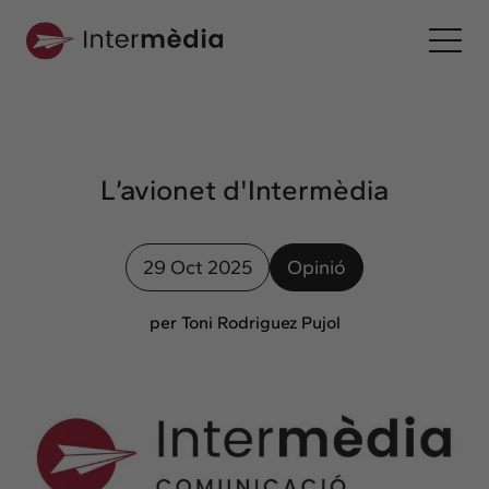
Ca
Intermèdia
Sobre nosaltres
L’avionet d'Intermèdia
Interconnexió
Els nostres serveis
29 Oct 2025
Opinió
Interacció
Projectes
per Toni Rodriguez Pujol
Intermèdia
Confidencial
Interrelació
Clients