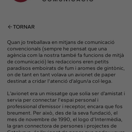
Insights
Actualitat
Intercanvi
TORNAR
Contacte
Quan jo treballava en mitjans de comunicació
info@intermedia.cat
+34 934 157 662
convencionals (sempre he pensat que una
agència com la nostra també fa funcions de mitjà
de comunicació) les redaccions eren petits
paradisos emboirats de fum i aromes de gintònic,
on de tant en tant volava un avionet de paper
destinat a cridar l'atenció d’algun/a col·lega.
L’avionet era un missatge que solia ser d’amistat i
servia per connectar l'espai personal i
professional d’emissor i receptor, encara que fos
breument. Per això, des de la seva fundació, el
mes de novembre de 1990, el logo d’Intermèdia,
la gran connectora de persones i projectes de