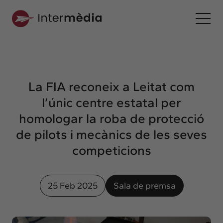
Ca
Intermèdia
Sobre nosaltres
La FIA reconeix a Leitat com
Interconnexió
l’únic centre estatal per
Els nostres serveis
homologar la roba de protecció
Interacció
de pilots i mecànics de les seves
Projectes
competicions
Intermèdia
Confidencial
25 Feb 2025
Sala de premsa
Interrelació
Clients